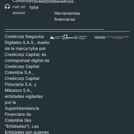
Contacta
Proveedores
beneficios
con un
tyba
asesor
Herramientas
financieras
Credicorp Negocios
Digitales S.A.S., dueño
de la marca tyba por
Credicorp Capital, es
corresponsal digital de
Credicorp Capital
Colombia S.A.,
Credicorp Capital
Fiduciaria S.A. y
Mibanco S.A.,
entidades vigiladas
por la
Superintendencia
Financiera de
Colombia (las
“Entidades”). Las
Entidades son quienes