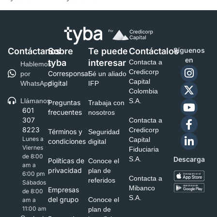
Contáctanos
Sobre
Te puede
Contáctalos
Síguenos
en
tyba
interesar
Contacta a
Hablemos
Credicorp
Corresponsal
por
Sé un aliado
Capital
digital
WhatsApp
IFP
Colombia
Llámanos
S.A.
Preguntas
Trabaja con
601
frecuentes
nosotros
307
Contacta a
8223
Credicorp
Términos y
Seguridad
Lunes a
Capital
condiciones
digital
Viernes
Fiduciaria
de 8:00
S.A.
Descarga
Políticas de
Conoce el
am a
privacidad
plan de
6:00 pm
Contacta a
referidos
Sábados
Mibanco
Empresas
de 8:00
S.A.
del grupo
Conoce el
am a
11:00 am
plan de