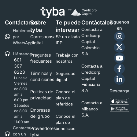
Contáctanos
Sobre
Te puede
Contáctalos
Síguenos
en
tyba
interesar
Contacta a
Hablemos
Credicorp
Corresponsal
por
Sé un aliado
Capital
digital
WhatsApp
IFP
Colombia
Llámanos
S.A.
Preguntas
Trabaja con
601
frecuentes
nosotros
307
Contacta a
8223
Credicorp
Términos y
Seguridad
Lunes a
Capital
condiciones
digital
Viernes
Fiduciaria
de 8:00
S.A.
Descarga
Políticas de
Conoce el
am a
privacidad
plan de
6:00 pm
Contacta a
referidos
Sábados
Mibanco
Empresas
de 8:00
S.A.
del grupo
Conoce el
am a
11:00 am
plan de
Contacta
Proveedores
beneficios
con un
tyba